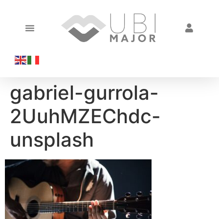
gabriel-gurrola-
2UuhMZEChdc-
unsplash