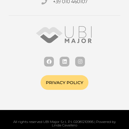
+39 010 460107
PRIVACY POLICY
All rights reserved UBI Major S.r.l.. P.I. 02081210995 | Powered by
Linda Cavallero