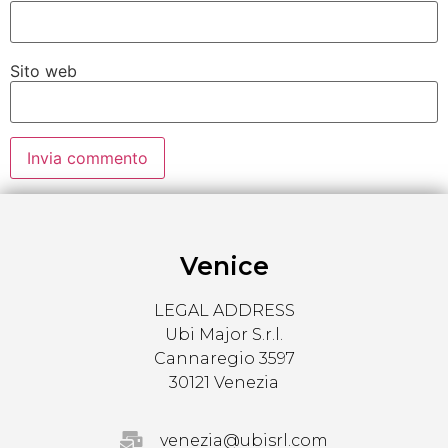
Sito web
Venice
LEGAL ADDRESS
Ubi Major S.r.l.
Cannaregio 3597
30121 Venezia
venezia@ubisrl.com