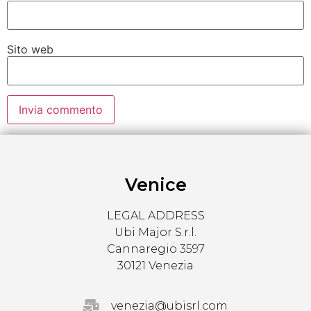
Sito web
Venice
LEGAL ADDRESS
Ubi Major S.r.l.
Cannaregio 3597
30121 Venezia
venezia@ubisrl.com