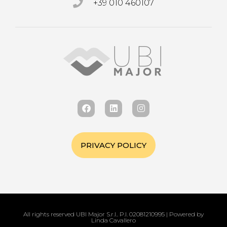
+39 010 460107
PRIVACY POLICY
All rights reserved UBI Major S.r.l.. P.I. 02081210995 | Powered by
Linda Cavallero