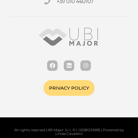
+39 010 460107
PRIVACY POLICY
All rights reserved UBI Major S.r.l.. P.I. 02081210995 | Powered by
Linda Cavallero