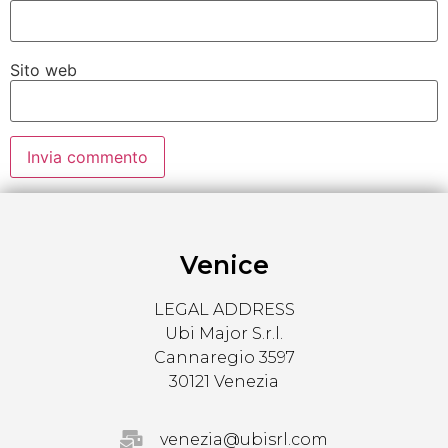
Sito web
Venice
LEGAL ADDRESS
Ubi Major S.r.l.
Cannaregio 3597
30121 Venezia
venezia@ubisrl.com