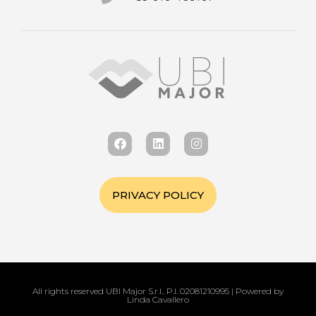
PRIVACY POLICY
All rights reserved UBI Major S.r.l.. P.I. 02081210995 | Powered by
Linda Cavallero