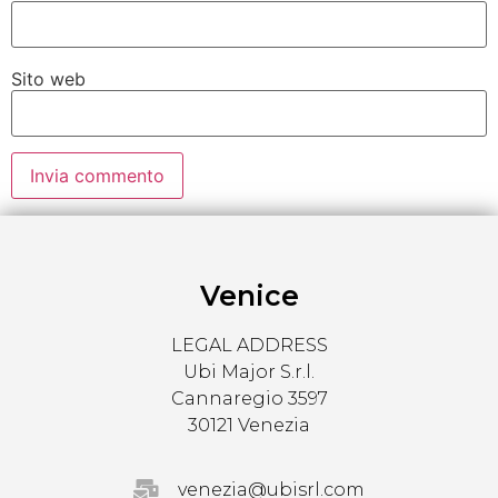
Sito web
Venice
LEGAL ADDRESS
Ubi Major S.r.l.
Cannaregio 3597
30121 Venezia
venezia@ubisrl.com