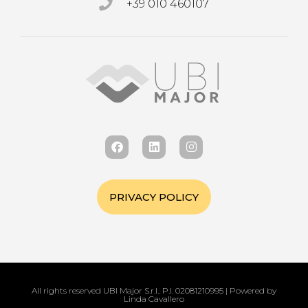
+39 010 460107
PRIVACY POLICY
All rights reserved UBI Major S.r.l.. P.I. 02081210995 | Powered by
Linda Cavallero