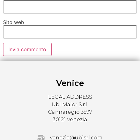
Sito web
Venice
LEGAL ADDRESS
Ubi Major S.r.l.
Cannaregio 3597
30121 Venezia
venezia@ubisrl.com