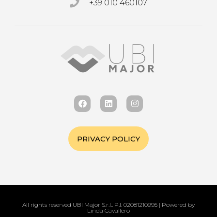
+39 010 460107
PRIVACY POLICY
All rights reserved UBI Major S.r.l.. P.I. 02081210995 | Powered by
Linda Cavallero