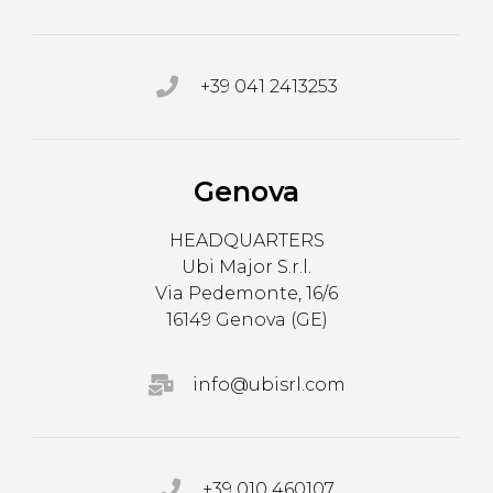
+39 041 2413253
Genova
HEADQUARTERS
Ubi Major S.r.l.
Via Pedemonte, 16/6
16149 Genova (GE)
info@ubisrl.com
+39 010 460107