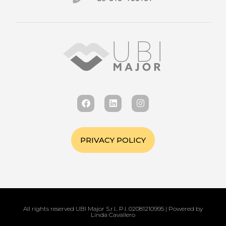
PRIVACY POLICY
All rights reserved UBI Major S.r.l.. P.I. 02081210995 | Powered by
Linda Cavallero