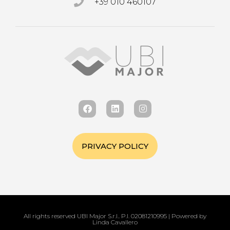
+39 010 460107
PRIVACY POLICY
All rights reserved UBI Major S.r.l.. P.I. 02081210995 | Powered by
Linda Cavallero