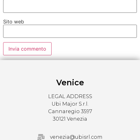
Sito web
Venice
LEGAL ADDRESS
Ubi Major S.r.l.
Cannaregio 3597
30121 Venezia
venezia@ubisrl.com