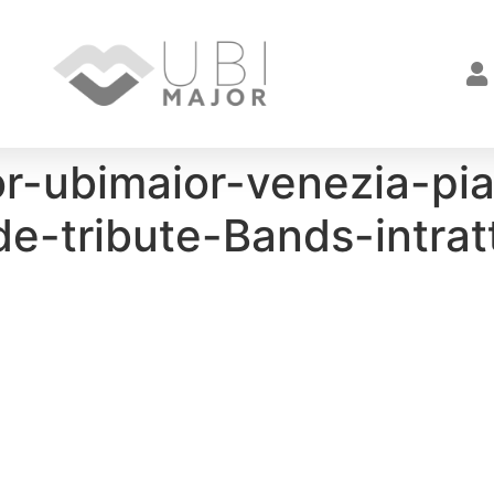
or-ubimaior-venezia-pi
de-tribute-Bands-intra