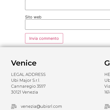
Sito web
Venice
G
LEGAL ADDRESS
H
Ubi Major S.r.l.
Ubi
Cannaregio 3597
Vi
30121 Venezia
16
venezia@ubisrl.com