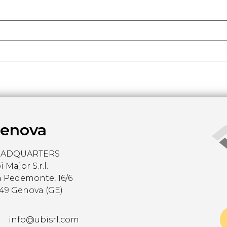
enova
EADQUARTERS
 Major S.r.l.
a Pedemonte, 16/6
149 Genova (GE)
info@ubisrl.com