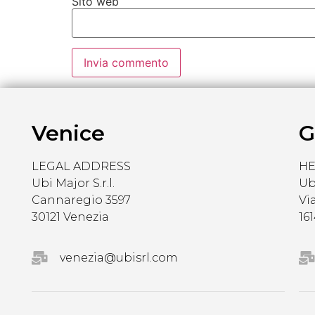
Sito web
Venice
G
LEGAL ADDRESS
H
Ubi Major S.r.l.
Ubi
Cannaregio 3597
Vi
30121 Venezia
16
venezia@ubisrl.com