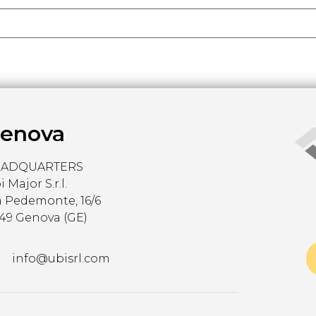
enova
EADQUARTERS
 Major S.r.l.
a Pedemonte, 16/6
149 Genova (GE)
info@ubisrl.com