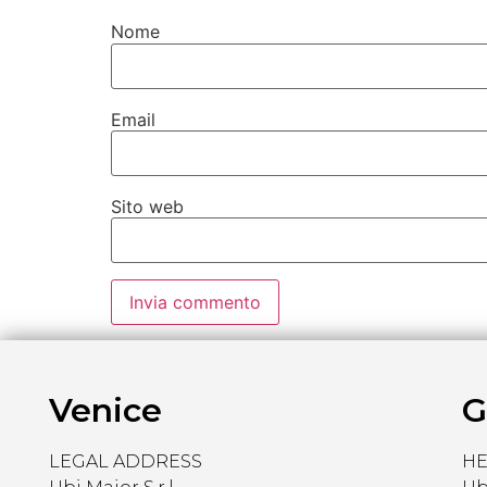
Nome
Email
Sito web
Venice
G
LEGAL ADDRESS
H