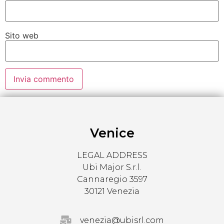
Sito web
Venice
LEGAL ADDRESS
Ubi Major S.r.l.
Cannaregio 3597
30121 Venezia
venezia@ubisrl.com