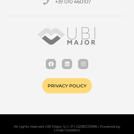
+39 010 460107
PRIVACY POLICY
All rights reserved UBI Major S.r.l.. P.I. 02081210995 | Powered by
Linda Cavallero