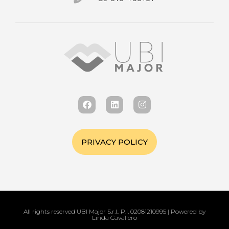
PRIVACY POLICY
All rights reserved UBI Major S.r.l.. P.I. 02081210995 | Powered by
Linda Cavallero