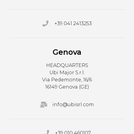
+39 041 2413253
Genova
HEADQUARTERS
Ubi Major S.r.l.
Via Pedemonte, 16/6
16149 Genova (GE)
info@ubisrl.com
+39 010 460107