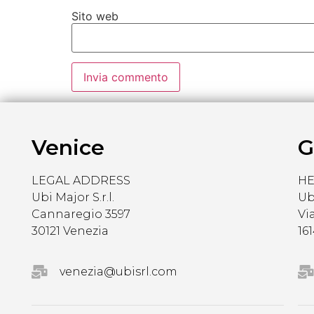
Sito web
Venice
G
LEGAL ADDRESS
H
Ubi Major S.r.l.
Ubi
Cannaregio 3597
Vi
30121 Venezia
16
venezia@ubisrl.com