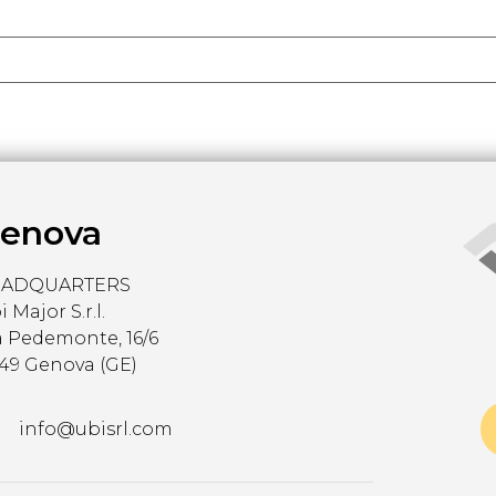
enova
EADQUARTERS
 Major S.r.l.
a Pedemonte, 16/6
149 Genova (GE)
info@ubisrl.com