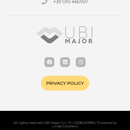
+39 010 460107
PRIVACY POLICY
All rights reserved UBI Major S.r.l.. P.I. 02081210995 | Powered by
Linda Cavallero