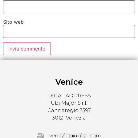
Sito web
Venice
LEGAL ADDRESS
Ubi Major S.r.l.
Cannaregio 3597
30121 Venezia
venezia@ubisrl.com