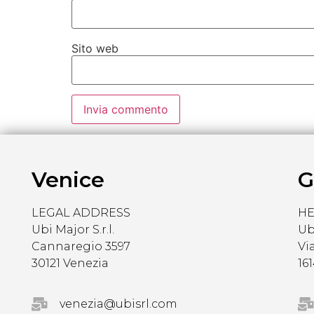
Sito web
Venice
G
LEGAL ADDRESS
H
Ubi Major S.r.l.
Ubi
Cannaregio 3597
Vi
30121 Venezia
16
venezia@ubisrl.com