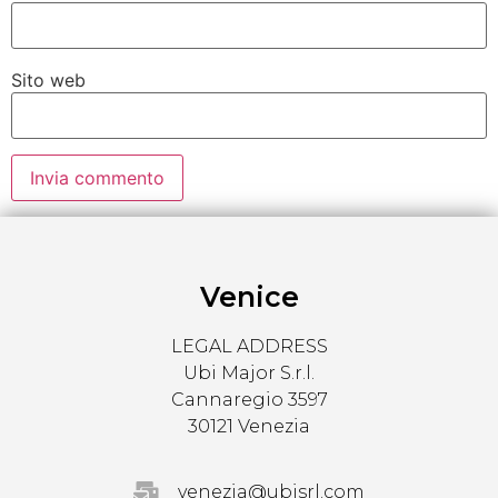
Sito web
Venice
LEGAL ADDRESS
Ubi Major S.r.l.
Cannaregio 3597
30121 Venezia
venezia@ubisrl.com