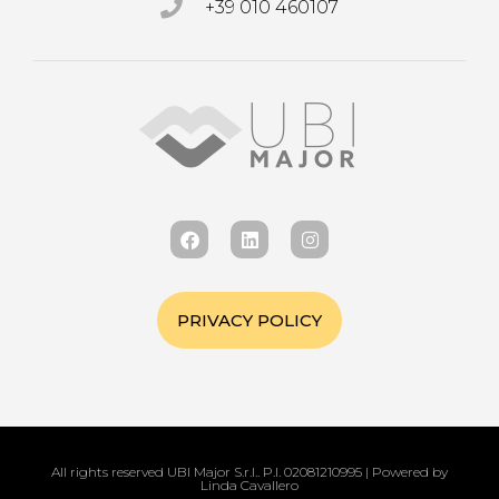
+39 010 460107
PRIVACY POLICY
All rights reserved UBI Major S.r.l.. P.I. 02081210995 | Powered by
Linda Cavallero