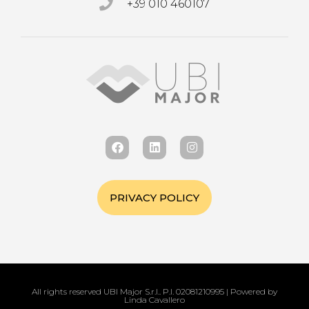
+39 010 460107
PRIVACY POLICY
All rights reserved UBI Major S.r.l.. P.I. 02081210995 | Powered by
Linda Cavallero