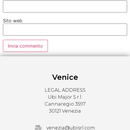
Sito web
Venice
LEGAL ADDRESS
Ubi Major S.r.l.
Cannaregio 3597
30121 Venezia
venezia@ubisrl.com